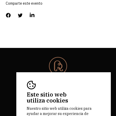
Comparte este evento
© 2026 Rota da Bairrada
Todos los derechos reservados.
RNAAT 684/2019.
Este sitio web
by M&ADigital
utiliza cookies
Nuestro sitio web utiliza cookies para
ayudar a mejorar su experiencia de