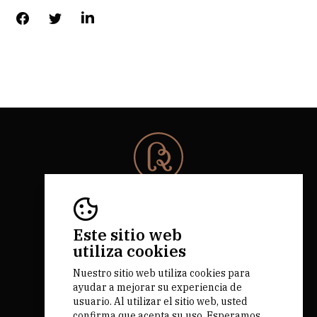
© 2026 Rota da Bairrada
Todos los derechos reservados.
RNAAT 684/2019.
Este sitio web
by M&ADigital
utiliza cookies
Nuestro sitio web utiliza cookies para
ayudar a mejorar su experiencia de
usuario. Al utilizar el sitio web, usted
confirma que acepta su uso. Esperamos