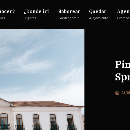
hacer?
¿Donde ir?
Saborear
Quedar
Agen
cias
Lugares
Gastronomía
Alojamiento
Eventos
Pi
Spr
23/0