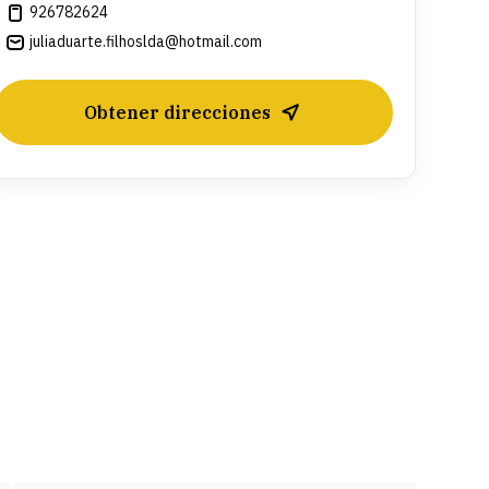
926782624
juliaduarte.filhoslda@hotmail.com
Obtener direcciones
Leaflet
| ©
OpenStreetMap
contributors ©
CARTO