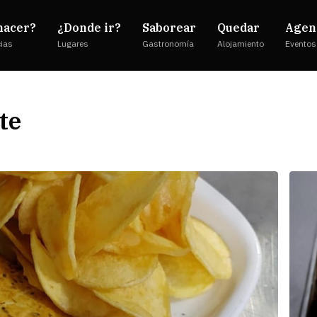
hacer?
¿Donde ir?
Saborear
Quedar
Agen
cias
Lugares
Gastronomía
Alojamiento
Eventos
te