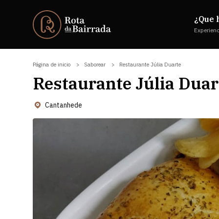
¿Que 
Experien
Página de inicio
Saborear
Restaurante Júlia Duarte
Restaurante Júlia Duar
Cantanhede