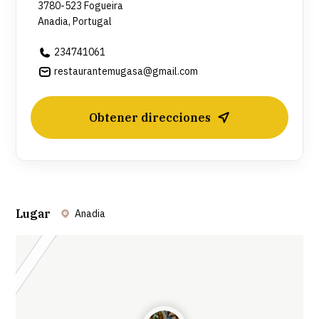
3780-523 Fogueira
Anadia, Portugal
234741061
restaurantemugasa@gmail.com
Obtener direcciones
Lugar
Anadia
Leaflet
| ©
OpenStreetMap
contributors ©
CARTO