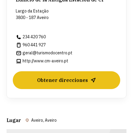
Largo da Estação
3800 - 187 Aveiro
234 420 760
960 441 927
geral@turismodocentro.pt
http://www.cm-aveiro.pt
Obtener direcciones
Lugar
Aveiro, Aveiro
Leaflet
| ©
OpenStreetMap
contributors ©
CARTO