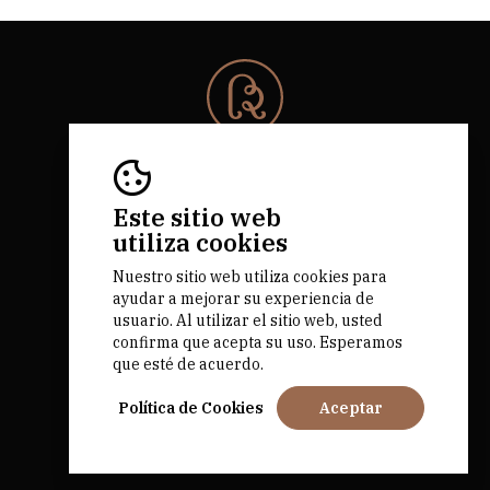
© 2026 Rota da Bairrada
Todos los derechos reservados.
RNAAT 684/2019.
Este sitio web
by M&ADigital
utiliza cookies
Nuestro sitio web utiliza cookies para
ayudar a mejorar su experiencia de
usuario. Al utilizar el sitio web, usted
confirma que acepta su uso. Esperamos
que esté de acuerdo.
Fundado por
Política de Cookies
Aceptar