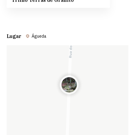
Trilho Terras de Granito
Lugar
Águeda
Leaflet
| ©
OpenStreetMap
contributors ©
CARTO