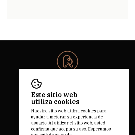
© 2026 Rota da Bairrada
Todos los derechos reservados.
RNAAT 684/2019.
Este sitio web
by M&ADigital
utiliza cookies
Nuestro sitio web utiliza cookies para
ayudar a mejorar su experiencia de
usuario. Al utilizar el sitio web, usted
confirma que acepta su uso. Esperamos