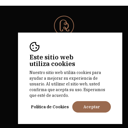
© 2026 Rota da Bairrada
Todos los derechos reservados.
RNAAT 684/2019.
Este sitio web
by M&ADigital
utiliza cookies
Nuestro sitio web utiliza cookies para
ayudar a mejorar su experiencia de
usuario. Al utilizar el sitio web, usted
confirma que acepta su uso. Esperamos
que esté de acuerdo.
Fundado por
Política de Cookies
Aceptar