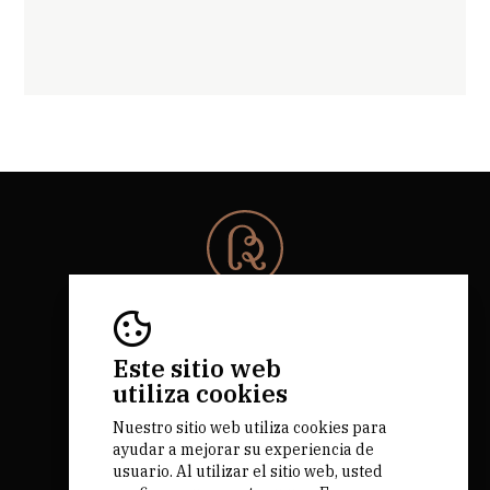
© 2026 Rota da Bairrada
Todos los derechos reservados.
RNAAT 684/2019.
Este sitio web
by M&ADigital
utiliza cookies
Nuestro sitio web utiliza cookies para
ayudar a mejorar su experiencia de
usuario. Al utilizar el sitio web, usted