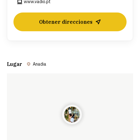
www.vadio.pt
Obtener direcciones
Lugar
Anadia
Leaflet
| ©
OpenStreetMap
contributors ©
CARTO