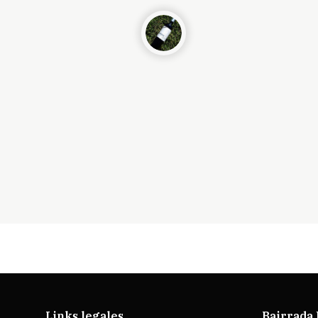
Links legales
Bairrada