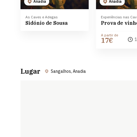
Anadia
Anadia
As Caves e Adegas
Experiências nas Ca
Sidónio de Sousa
A partir de
17€
1
Lugar
Sangalhos, Anadia