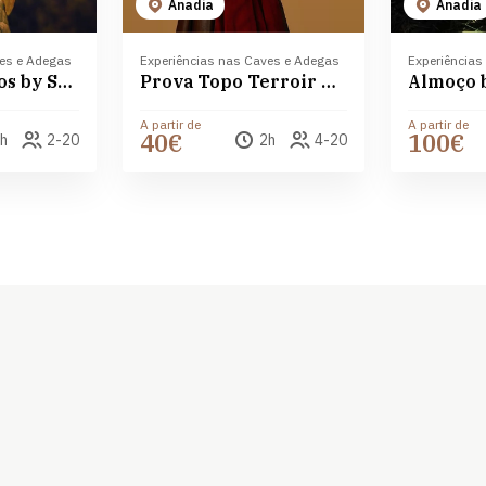
Anadia
Anadia
ves e Adegas
Experiências nas Caves e Adegas
Experiências
Prova de vinhos by Sidónio de Sousa
Prova Topo Terroir da Bairrada by Sidónio de Sousa
A partir de
A partir de
40€
100€
h
2-20
2h
4-20