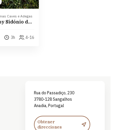
 nas Caves e Adegas
Almoço by Sidónio de Sousa
3h
4-16
Leaflet
| ©
OpenStreetMap
contributors ©
CARTO
Rua do Passadiço, 230
3780-128 Sangalhos
Anadia, Portugal
Obtener
direcciones