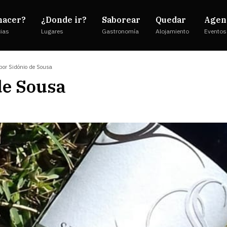
hacer?
¿Donde ir?
Saborear
Quedar
Agen
cias
Lugares
Gastronomía
Alojamiento
Eventos
por Sidónio de Sousa
de Sousa