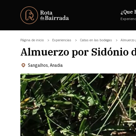
¿Que 
Experien
Página de inicio
Experiencias
Catas en las bodegas
Almuerzo 
Almuerzo por Sidónio 
Sangalhos, Anadia