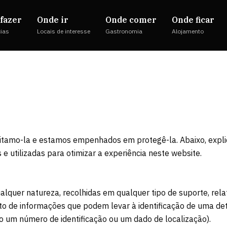
fazer
Onde ir
Onde comer
Onde ficar
cias
Locais de interesse
Gastronomia
Alojamento
eitamo-la e estamos empenhados em protegê-la. Abaixo, expli
 utilizadas para otimizar a experiência neste website.
quer natureza, recolhidas em qualquer tipo de suporte, relat
njunto de informações que podem levar à identificação de um
o um número de identificação ou um dado de localização).