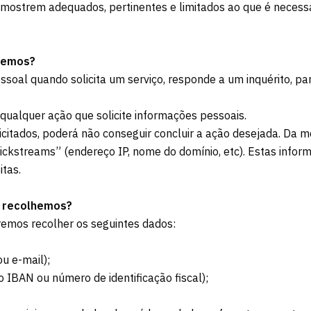
ostrem adequados, pertinentes e limitados ao que é necessár
lhemos?
essoal quando solicita um serviço, responde a um inquérito, p
 qualquer ação que solicite informações pessoais.
icitados, poderá não conseguir concluir a ação desejada. Da 
ckstreams” (endereço IP, nome do domínio, etc). Estas info
itas.
s recolhemos?
remos recolher os seguintes dados:
u e-mail);
 IBAN ou número de identificação fiscal);