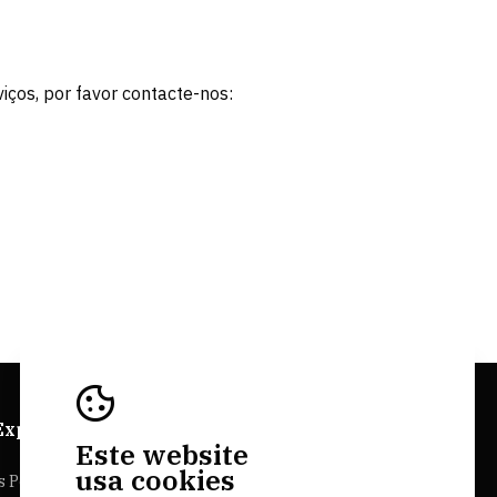
iços, por favor contacte-nos:
Explorer
Sites Bairrada
Este website
usa cookies
s Personalizadas
Bairrada.pt