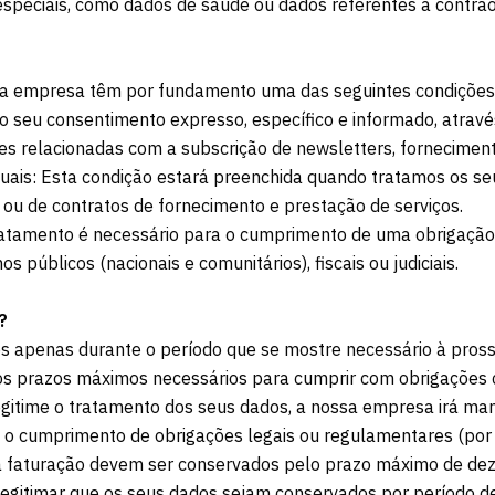
peciais, como dados de saúde ou dados referentes a contraord
sa empresa têm por fundamento uma das seguintes condições 
 seu consentimento expresso, específico e informado, atravé
es relacionadas com a subscrição de newsletters, fornecimento
tuais: Esta condição estará preenchida quando tratamos os s
ou de contratos de fornecimento e prestação de serviços.
tamento é necessário para o cumprimento de uma obrigação jur
públicos (nacionais e comunitários), fiscais ou judiciais.
?
s apenas durante o período que se mostre necessário à pross
os prazos máximos necessários para cumprir com obrigações c
egitime o tratamento dos seus dados, a nossa empresa irá man
mo o cumprimento de obrigações legais ou regulamentares (po
s a faturação devem ser conservados pelo prazo máximo de dez
legitimar que os seus dados sejam conservados por período d