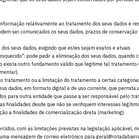
er informação relativamente ao tratamento dos seus dados e r
podem ser comunicados os seus dados, prazos de conservação 
ção dos seus dados, exigindo que estes sejam exatos e atuais
er esquecido": pode pedir a eliminação dos seus dados, quando
exista outro fundamento válido que legitime tal tratamento
mentar).
 do tratamento ou a limitação do tratamento a certas categoria
 seus dados, em formato digital e de uso corrente, que permita
dados para outra entidade que passe a ser responsável pelo tr
as finalidades desde que não se verifiquem interesses legíti
ão a finalidades de comercialização direta (marketing).
rcidos, com as limitações previstas na legislação aplicável, 
e uma mensagem de correio eletrónico para geral@rotadabairra