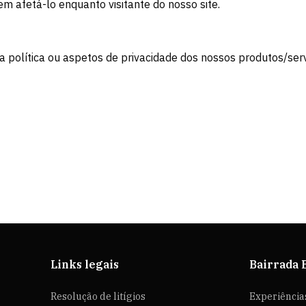
m afetá-lo enquanto visitante do nosso site.
a política ou aspetos de privacidade dos nossos produtos/serv
Links legais
Bairrada 
Resolução de litígios
Experiência