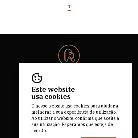
1
© 2026 Rota da Bairrada
Todos os direitos reservados.
RNAAT 684/2019.
Este website
by M&ADigital
usa cookies
O nosso website usa cookies para ajudar a
melhorar a sua experiência de utilização.
Ao utilizar o website, confirma que aceita a
sua utilização. Esperamos que esteja de
acordo.
Financiado por