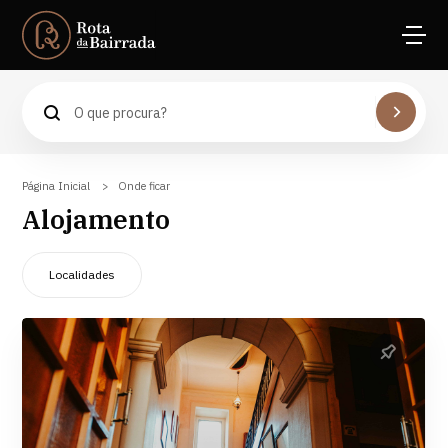
Águeda
Anadia
Aveiro
Cantanhede
Coimbra
Página Inicial
Onde ficar
Mealhada
Alojamento
Oliveira do Bairro
Vagos
Localidades