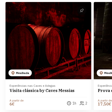
Mealhada
Meal
Experiências nas Caves e Adegas
Experiênc
Visita clássica by Caves Messias
Prova 
A partir de
A partir de
1h
2
6€
17,50€