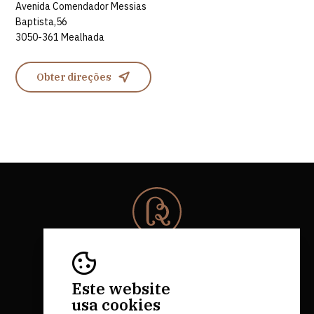
Avenida Comendador Messias
Baptista,56
3050-361 Mealhada
Obter direções
© 2026 Rota da Bairrada
Todos os direitos reservados.
RNAAT 684/2019.
Este website
by M&ADigital
usa cookies