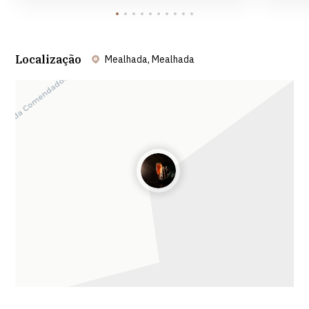
Localização
Mealhada, Mealhada
Leaflet
| ©
OpenStreetMap
contributors ©
CARTO