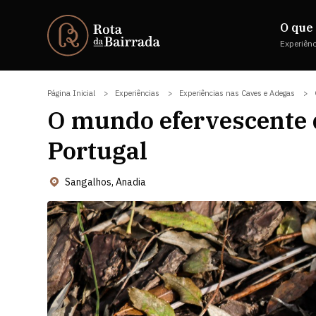
O que 
Experiên
Página Inicial
Experiências
Experiências nas Caves e Adegas
O mundo efervescente 
Portugal
Sangalhos, Anadia