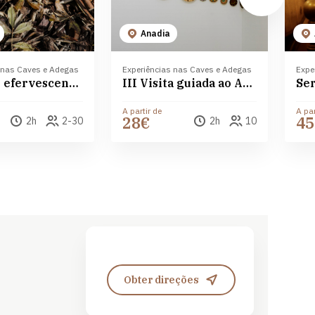
Anadia
 nas Caves e Adegas
Experiências nas Caves e Adegas
Expe
O mundo efervescente do espumante - Aliança Vinhos de Portugal
III Visita guiada ao Aliança Underground Museum
A partir de
A par
28€
45
2h
2-30
2h
10
Leaflet
| ©
OpenStreetMap
contributors ©
CARTO
Obter direções