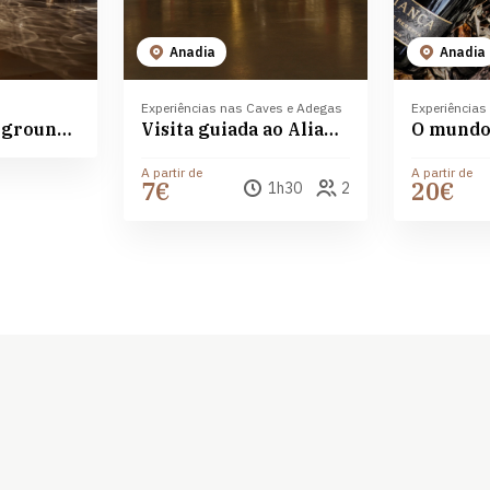
Anadia
Anadia
Experiências nas Caves e Adegas
Experiências
Aliança Underground Museum
Visita guiada ao Aliança Underground Museum
A partir de
A partir de
7€
20€
1h30
2