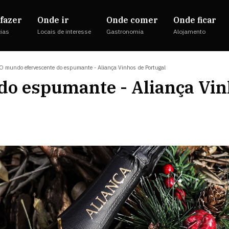
fazer
Onde ir
Onde comer
Onde ficar
cias
Locais de interesse
Gastronomia
Alojamento
O mundo efervescente do espumante - Aliança Vinhos de Portugal
do espumante - Aliança Vin