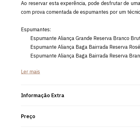
Ao reservar esta experência, pode desfrutar de um
com prova comentada de espumantes por um técnic
Espumantes:
Espumante Aliança Grande Reserva Branco Bru
Espumante Aliança Baga Bairrada Reserva Rosé
Espumante Aliança Baga Bairrada Reserva Bran
Ler mais
*Mínimo/Máximo de participantes: 2-30 pessoas
Informação Extra
Preço