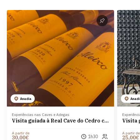
Anadia
Anad
Experiências nas Caves e Adegas
Experiênc
Visita guiada à Real Cave do Cedro com prova de 2 vinhos
Visita
A partir de
A partir de
1h30
30,00€
25,00€