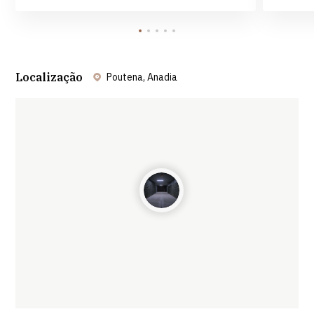
Localização
Poutena, Anadia
Leaflet
| ©
OpenStreetMap
contributors ©
CARTO