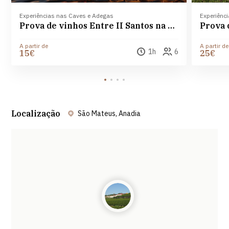
Experiências nas Caves e Adegas
Experiênc
Prova de vinhos Entre II Santos na Adega Campolargo
A partir de
A partir de
1h
6
15€
25€
Localização
São Mateus, Anadia
Leaflet
| ©
OpenStreetMap
contributors ©
CARTO