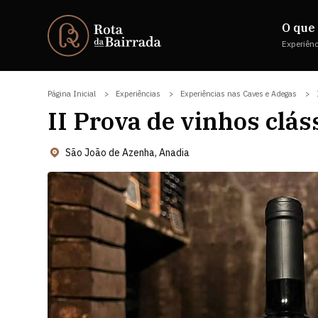
O que 
Experiên
Página Inicial
Experiências
Experiências nas Caves e Adegas
II Prova de vinhos clás
São João de Azenha, Anadia