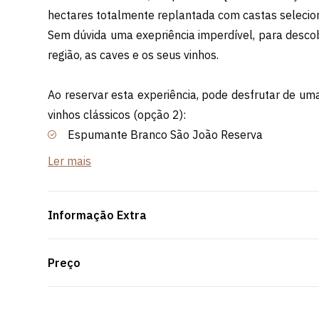
hectares totalmente replantada com castas selecio
Sem dúvida uma exepriência imperdível, para desco
região, as caves e os seus vinhos.
Ao reservar esta experiência, pode desfrutar de um
vinhos clássicos (opção 2):
Espumante Branco São João Reserva
Vinho Branco Frei João Colheita
Ler mais
Vinho Rosé Frei João Colheita
Vinho Tinto Frei João Colheita
Informação Extra
Preço