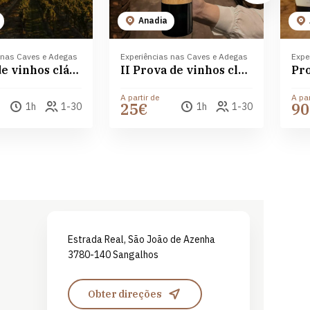
Anadia
 nas Caves e Adegas
Experiências nas Caves e Adegas
Expe
I Prova de vinhos clássicos nas Caves São João
II Prova de vinhos clássicos nas Caves São João
A partir de
A par
25€
90
1h
1-30
1h
1-30
Leaflet
| ©
OpenStreetMap
contributors ©
CARTO
Estrada Real, São João de Azenha
3780-140 Sangalhos
Obter direções