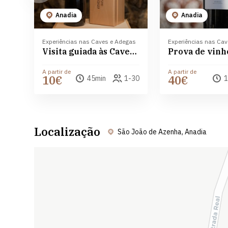
Anadia
Anadia
Experiências nas Caves e Adegas
Experiências nas Ca
Visita guiada às Caves São João
A partir de
A partir de
10€
40€
45min
1-30
1
Localização
São João de Azenha, Anadia