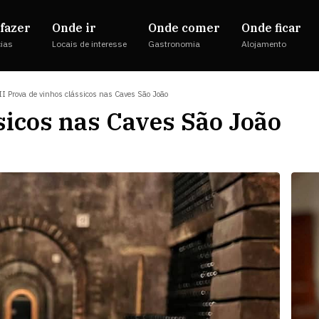
fazer
Onde ir
Onde comer
Onde ficar
cias
Locais de interesse
Gastronomia
Alojamento
II Prova de vinhos clássicos nas Caves São João
sicos nas Caves São João