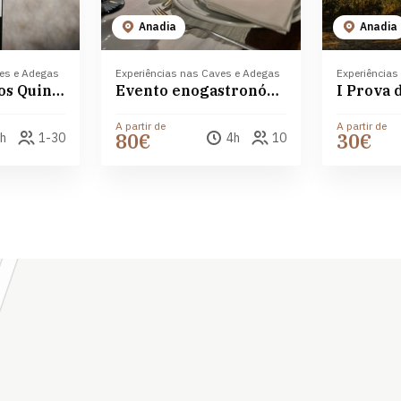
Anadia
Anadia
ves e Adegas
Experiências nas Caves e Adegas
Experiências
Prova de vinhos Quinta do Poço do Lobo nas Caves São João
Evento enogastronómico nas Caves São João
A partir de
A partir de
80€
30€
h
1-30
4h
10