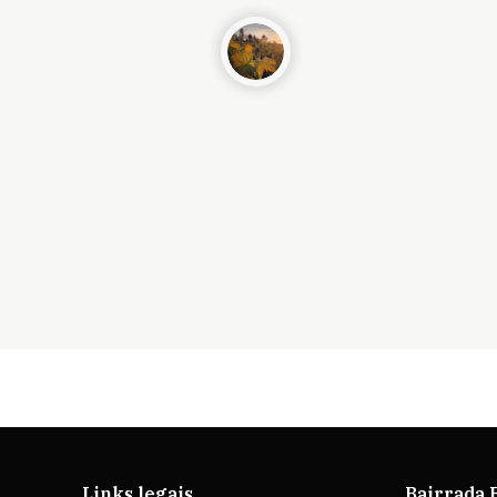
Links legais
Bairrada 