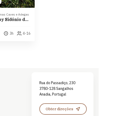
 nas Caves e Adegas
Almoço by Sidónio de Sousa
3h
4-16
Leaflet
| ©
OpenStreetMap
contributors ©
CARTO
Rua do Passadiço, 230
3780-128 Sangalhos
Anadia, Portugal
Obter direções