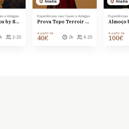
Anadia
Anadia
ves e Adegas
Experiências nas Caves e Adegas
Experiências
Prova de vinhos by Sidónio de Sousa
Prova Topo Terroir da Bairrada by Sidónio de Sousa
A partir de
A partir de
40€
100€
h
2-20
2h
4-20