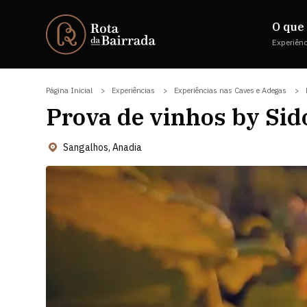
O que 
Experiên
Página Inicial
Experiências
Experiências nas Caves e Adegas
Prova de vinhos by Sid
Sangalhos, Anadia