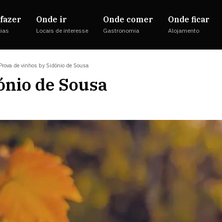
fazer
Onde ir
Onde comer
Onde ficar
cias
Locais de interesse
Gastronomia
Alojamento
Prova de vinhos by Sidónio de Sousa
ónio de Sousa