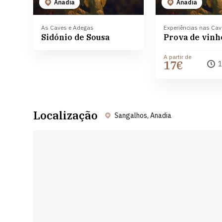
Anadia
Anadia
As Caves e Adegas
Experiências nas Ca
Sidónio de Sousa
A partir de
17€
1
Localização
Sangalhos, Anadia