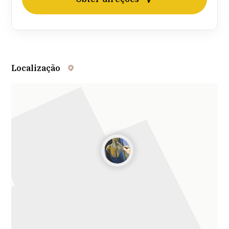
Localização
Leaflet
| ©
OpenStreetMap
contributors ©
CARTO