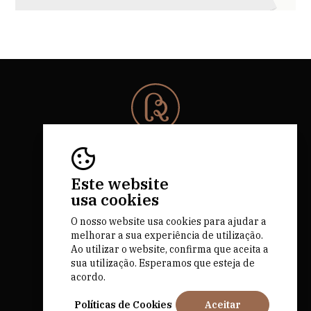
© 2026 Rota da Bairrada
Todos os direitos reservados.
RNAAT 684/2019.
Este website
by M&ADigital
usa cookies
O nosso website usa cookies para ajudar a
melhorar a sua experiência de utilização.
Ao utilizar o website, confirma que aceita a
sua utilização. Esperamos que esteja de
acordo.
Financiado por
Políticas de Cookies
Aceitar