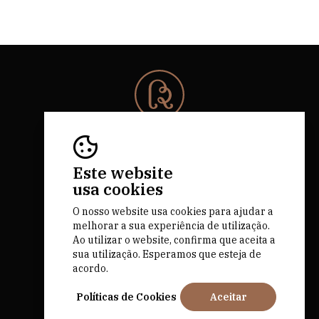
© 2026 Rota da Bairrada
Todos os direitos reservados.
RNAAT 684/2019.
Este website
by M&ADigital
usa cookies
O nosso website usa cookies para ajudar a
melhorar a sua experiência de utilização.
Ao utilizar o website, confirma que aceita a
sua utilização. Esperamos que esteja de
acordo.
Financiado por
Políticas de Cookies
Aceitar