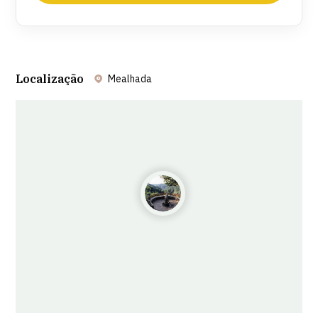
Localização
Mealhada
Leaflet
| ©
OpenStreetMap
contributors ©
CARTO