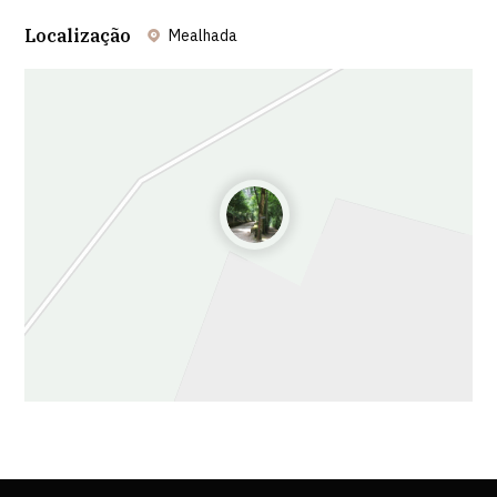
Localização
Mealhada
Leaflet
| ©
OpenStreetMap
contributors ©
CARTO