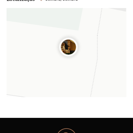
Leaflet
| ©
OpenStreetMap
contributors ©
CARTO