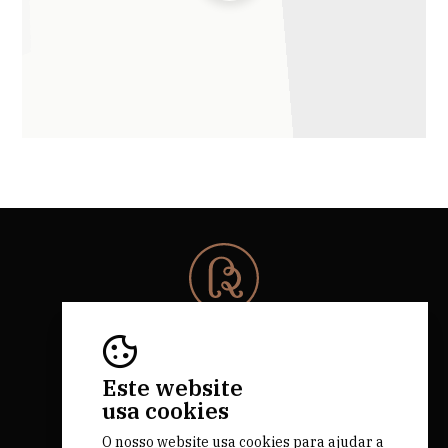
© 2026 Rota da Bairrada
Todos os direitos reservados.
RNAAT 684/2019.
Este website
by M&ADigital
usa cookies
O nosso website usa cookies para ajudar a