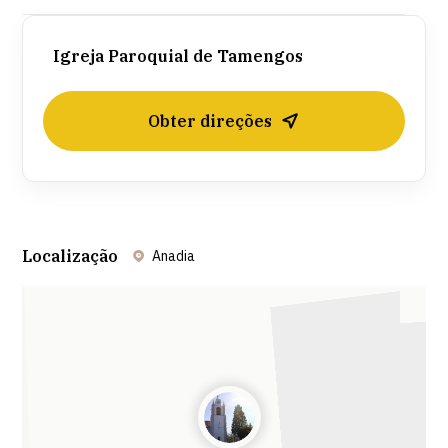
Igreja Paroquial de Tamengos
Obter direções
Localização
Anadia
Leaflet
| ©
OpenStreetMap
contributors ©
CARTO