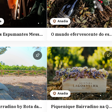
a
Anadia
Mundo dos Espumantes Messias
O mundo efervescente do espumante - Aliança Vinhos
Anadia
Picnic Bairradino by Rota da Bairrada
Piquenique Bairradino na Quinta da Lagoa Velha