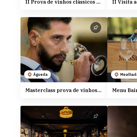
II Prova de vinhos clássicos nas Caves São João
Águeda
Mealhad
Masterclass prova de vinhos | Vinhos de Talha Malápio