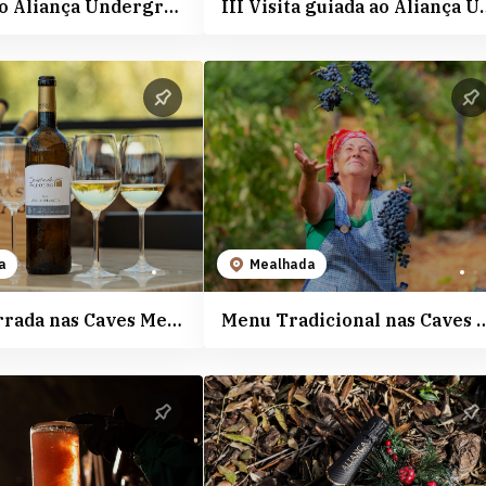
II Visita ao Aliança Underground Museum
III Visita guiada ao 
a
Mealhada
Menu Bairrada nas Caves Messias
Menu Tradicional nas C