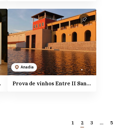
Anadia
s São João
Prova de vinhos Entre II Santos na Adega Campolargo
1
2
3
...
5