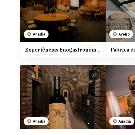
Experiências na Vinha
Anadia
Experiências nas Caves e Adegas
Aveiro
Experiências na Natureza
Cantanhede
Outras experiências
Coimbra
Anadia
Aveiro
O Património e Cultura
Mealhada
Experiências Enogastronómicas - Aliança Vinhos de Portugal
Espaços Naturais
Oliveira do Bairro
Vagos
Anadia
Anadia