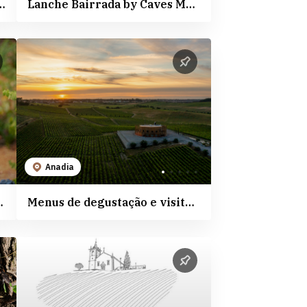
Aliança Underground Museum
Lanche Bairrada by Caves Messias
Anadia
aves Messias
Menus de degustação e visita à adega - Quinta do Encontro