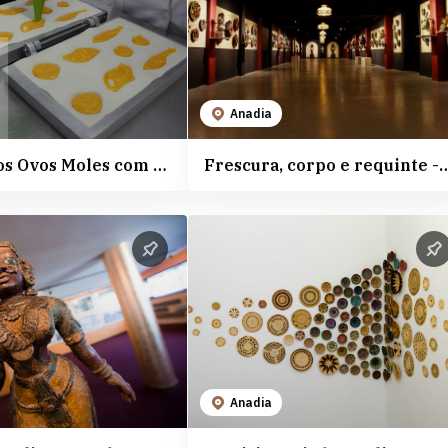
Anadia
Fábrica dos Ovos Moles com Viva a Ria
Frescura, corpo e requinte - Aliança
Anadia