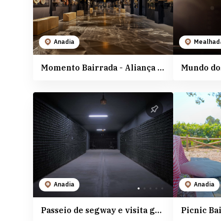
Anadia
Mealhad
Momento Bairrada - Aliança Vinhos de Portugal
Anadia
Anadia
Passeio de segway e visita guiada à Real Cave do Cedro