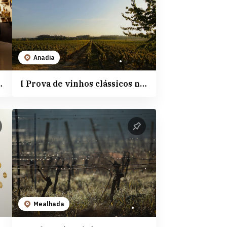
Anadia
 Vinhos de Portugal
I Prova de vinhos clássicos nas Caves São João
Mealhada